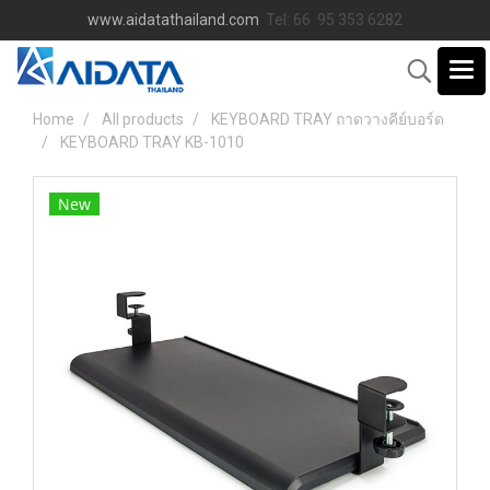
www.aidatathailand.com
Tel: 66 95 353 6282
Home
All products
KEYBOARD TRAY ถาดวางคีย์บอร์ด
KEYBOARD TRAY KB-1010
New