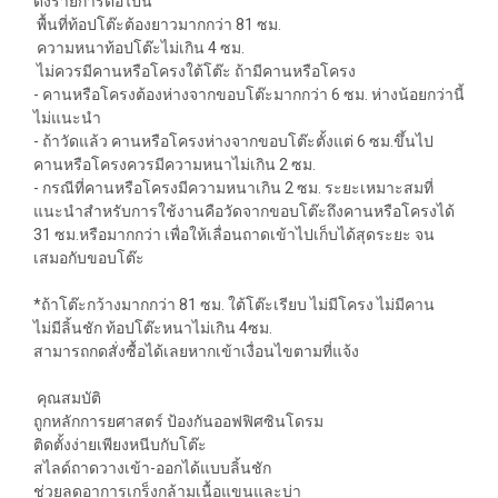
ดังรายการต่อไปนี้
พื้นที่ท้อปโต๊ะต้องยาวมากกว่า 81 ซม.
ความหนาท้อปโต๊ะไม่เกิน 4 ซม.
ไม่ควรมีคานหรือโครงใต้โต๊ะ ถ้ามีคานหรือโครง
- คานหรือโครงต้องห่างจากขอบโต๊ะมากกว่า 6 ซม. ห่างน้อยกว่านี้
ไม่แนะนำ
- ถ้าวัดแล้ว คานหรือโครงห่างจากขอบโต๊ะตั้งแต่ 6 ซม.ขึ้นไป
คานหรือโครงควรมีความหนาไม่เกิน 2 ซม.
- กรณีที่คานหรือโครงมีความหนาเกิน 2 ซม. ระยะเหมาะสมที่
แนะนำสำหรับการใช้งานคือวัดจากขอบโต๊ะถึงคานหรือโครงได้
31 ซม.หรือมากกว่า เพื่อให้เลื่อนถาดเข้าไปเก็บได้สุดระยะ จน
เสมอกับขอบโต๊ะ
*ถ้าโต๊ะกว้างมากกว่า 81 ซม. ใต้โต๊ะเรียบ ไม่มีโครง ไม่มีคาน
ไม่มีลิ้นชัก ท้อปโต๊ะหนาไม่เกิน 4ซม.
สามารถกดสั่งซื้อได้เลยหากเข้าเงื่อนไขตามที่แจ้ง
คุณสมบัติ
ถูกหลักการยศาสตร์ ป้องกันออฟฟิศซินโดรม
ติดตั้งง่ายเพียงหนีบกับโต๊ะ
สไลด์ถาดวางเข้า-ออกได้แบบลิ้นชัก
ช่วยลดอาการเกร็งกล้ามเนื้อแขนและบ่า