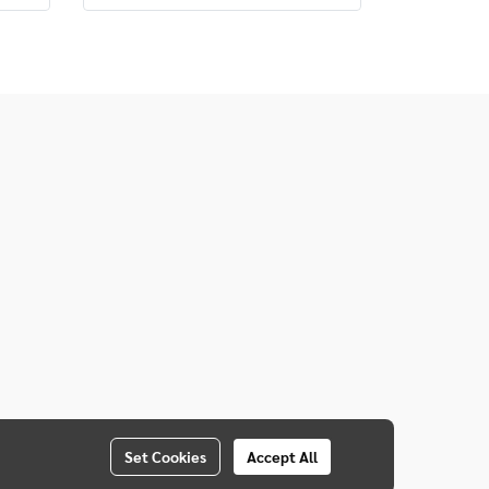
ด้วย
อย่างเหมาะสม สามารถปรับระดับ
าก
ความสูงได้ตั้งแต่ 80.5 - 105 ซม. โต๊ะ
ะแทก
คอมพิวเตอร์มีน้ำหนัก 13.4 กก.
สะดวกในการเคลื่อนย้ายเพราะมีล้อ
เลื่อน 4 ล้อ พร้อมระบบล็อคล้อ
Set Cookies
Accept All