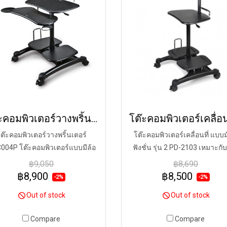
โต๊ะคอมพิวเตอร์วางพริ้นเตอร์ PCC004P
ต๊ะคอมพิวเตอร์วางพริ้นเตอร์
โต๊ะคอมพิวเตอร์เคลื่อนที่ แบบม
004P โต๊ะคอมพิวเตอร์แบบมีล้อ
ฟังชั่น รุ่น 2 PD-2103 เหมาะกั
อน (PCC004P) ปรับระดับได้ทั้งยืน
ทำงานในคลังสินค้าที่จะช่วยให
฿9,050
฿8,690
อนั่ง เคลื่อนที่ง่าย พร้อมฟังก์ชั่น
เดินตรวจเช็คสินค้า พร้อมบัน
฿8,900
฿8,500
-2%
-2%
วางแก้ว แท่นวางเมาส์ ชั้นวางปริ๊
ข้อมูลในเวลาเดียวกัน สามารถ
Out of stock
Out of stock
นเตอร์และเคสคอมพิวเตอร์
ระดับหน้าจอขึ้นลงได้และยังเลื
ให้หมุนซ้ายขวาได้ รองรับจอ LC
Compare
Compare
ถึงขนาด 27 นิ้ว รับน้ำหนักได้ไม