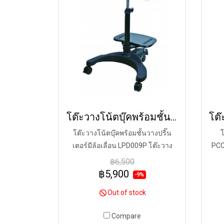
โต๊ะวางโน้ตบุ๊คพร้อมชั้นวางปริ๊นเตอร์มีล้อเลื่อน LPD009P
โต๊ะวางโน้ตบุ๊คพร้อมชั้นวางปริ๊น
โ
เตอร์มีล้อเลื่อน LPD009P โต๊ะวาง
PCC
โน้ตบุ๊คและปริ๊นเตอร์สามารถปรับ
เลื่
฿6,500
ระดับความสูง-ต่ำของโต๊ะได้ตาม
หรื
฿5,900
-9%
สรีระของผู้ใช้ได้ง่ายด้วยระบบ Gas
ช่อง
Out of stock
Cylinder เพียงปรับคันโยกเพื่อเลื่อน
ขึ้นลงให้เหมาะสำหรับนั่งและยืน
Compare
ทำงานได้อย่างเหมาะสม สามารถ