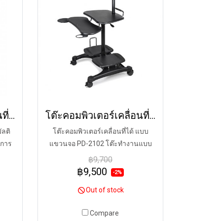
โต๊ะคอมพิวเตอร์เคลื่อนที่ แบบมัลติฟังชั่น รุ่น 2 PD-2103
โต๊ะคอมพิวเตอร์เคลื่อนที่ได้ แบบแขวนจอ PD-2102
ัลติ
โต๊ะคอมพิวเตอร์เคลื่อนที่ได้ แบบ
บการ
แขวนจอ PD-2102 โต๊ะทำงานแบบ
้การ
แขวนจอคอมและปริ๊นเตอร์พร้อมที่
฿9,700
ทึก
วางคีย์บอร์ด สามารถปรับระดับความ
฿9,500
-2%
ปรับ
สูง-ต่ำของโต๊ะได้ตามสรีระของผู้
Out of stock
่อนจอ
ใช้ได้ง่ายด้วยระบบ Gas Cylinder
D ได้
เพียงปรับคันโยกเพื่อเลื่อนขึ้นลงให้
Compare
่เกิน
เหมาะสำหรับนั่งและยืนทำงานได้