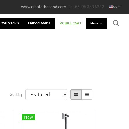
www.aidatathailand.com
Tel: 66 95 353 6282
EN
POSE STAND
แท่นวางเอกสาร
MOBILE CART
More
Sort by
New