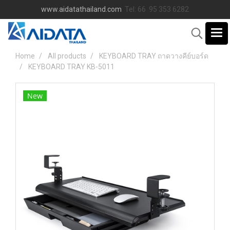
www.aidatathailand.com
Tel: 66 95 353 6282
Home
All products
KEYBOARD TRAY ถาดวางคีย์บอร์ด
KEYBOARD TRAY KB-5011
New