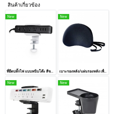
สินค้าเกี่ยวข้อง
New
New
ที่ยึดปลั๊กไฟ แบบหนีบโต๊ะ สีขาว PH-1010W
เบาะรองหลัง/แผ่นรองหลัง เพื่อสุขภาพ BS001
New
New