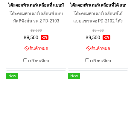
โต๊ะคอมพิวเตอร์เคลื่อนที่ แบบมัลติฟังชั่น รุ่น 2 PD-2103
โต๊ะคอมพิวเตอร์เคลื่อนที่ได้ แบบ
โต๊ะคอมพิวเตอร์เคลื่อนที่ แบบ
โต๊ะคอมพิวเตอร์เคลื่อนที่ได้
มัลติฟังชั่น รุ่น 2 PD-2103
แบบแขวนจอ PD-2102 โต๊ะ
เหมาะกับการทำงานในคลัง
ทำงานแบบแขวนจอคอมและ
฿8,690
฿9,700
สินค้าที่จะช่วยให้การเดินตรวจ
ปริ๊นเตอร์พร้อมที่วางคีย์บอร์ด
฿8,500
฿9,500
-2%
-2%
เช็คสินค้า พร้อมบันทึกข้อมูลใน
สามารถปรับระดับความสูง-ต่ำ
สินค้าหมด
สินค้าหมด
เวลาเดียวกัน สามารถปรับ
ของโต๊ะได้ตามสรีระของผู้
ระดับหน้าจอขึ้นลงได้และยัง
ใช้ได้ง่ายด้วยระบบ Gas
เปรียบเทียบ
เปรียบเทียบ
เลื่อนจอให้หมุนซ้ายขวาได้
Cylinder เพียงปรับคันโยกเพื่อ
รองรับจอ LCD ได้ถึงขนาด 27
เลื่อนขึ้นลงให้เหมาะสำหรับนั่ง
New
New
นิ้ว รับน้ำหนักได้ไม่เกิน 20 กก.
และยืนทำงานได้อย่างเหมาะ
สะดวกในการเคลื่อนย้ายด้วย
สม สามารถปรับระดับความสูง
ล้อเลื่อน 4 ล้อ ชั้นวางผลิตจาก
ได้ตั้งแต่ 80.5 - 105 ซม. โต๊ะ
พลาสติก ABS ทนทานต่อแรง
คอมพิวเตอร์มีน้ำหนัก 13.4 กก.
กระแทก
สะดวกในการเคลื่อนย้ายเพราะ
มีล้อเลื่อน 4 ล้อ พร้อมระบบล็อค
ล้อ