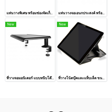
แท่นวางพิเศษ พร้อมช่องจัดเก็บของให้เป็นระเบียบ PS-1001G
แท่นวางจอเอนกประสงค์ พร้อมช่องเก็บของและที่วางแท็บแล็ต MR-2001
New
New
ที่วางจอมอนิเตอร์ แบบหนีบโต๊ะ DO-2020
ที่วางโน้ตบุ๊คและแท็บเล็ต ขนาดเล็ก NS011BG