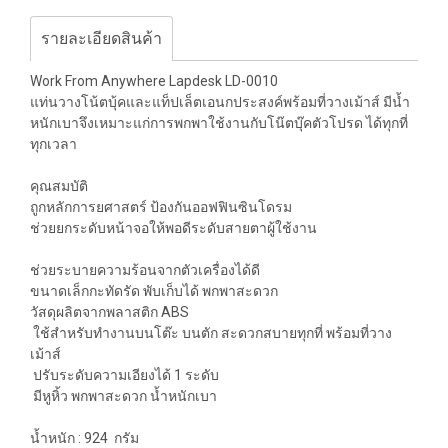
รายละเอียดสินค้า
Work From Anywhere Lapdesk LD-0010
แท่นวางโน้ตบุ้คและแท็ปเล็ตเอนกประสงค์พร้อมที่วางเม้าส์ มีน้ำ
หนักเบาจึงเหมาะแก่การพกพาใช้งานกับโน๊ตบุ๊คตัวโปรด ได้ทุกที่
ทุกเวลา
คุณสมบัติ
ถูกหลักการยศาสตร์ ป้องกันออฟฟินซินโดรม
ช่วยยกระดับหน้าจอให้พอดีระดับสายตาผู้ใช้งาน
ช่วยระบายความร้อนจากตัวเครื่องได้ดี
ขนาดเล็กกะทัดรัด พับเก็บได้ พกพาสะดวก
วัสดุผลิตจากพลาสติก ABS
ใช้สำหรับทำงานบนโต๊ะ บนตัก สะดวกสบายทุกที่ พร้อมที่วาง
เม้าส์
ปรับระดับความเอียงได้ 1 ระดับ
มีหูหิ้ว พกพาสะดวก น้ำหนักเบา
น้ำหนัก : 924 กรัม