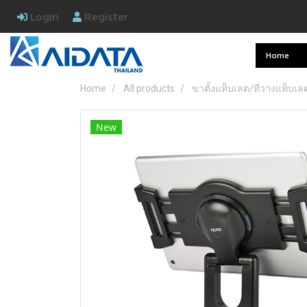
Login
Register
Home
Home
All products
ขาตั้งแท็บเลต/ที่วางแท็บเล
New