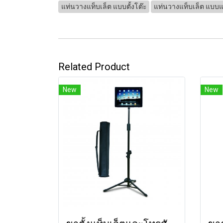
แท่นวางแท็บเล็ต แบบตั้งโต๊ะ
แท่นวางแท็บเล็ต แบบ
Related Product
New
New