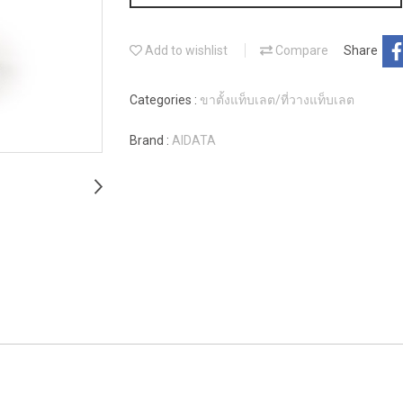
Add to wishlist
Compare
Share
Categories :
ขาตั้งแท็บเลต/ที่วางแท็บเลต
Brand :
AIDATA