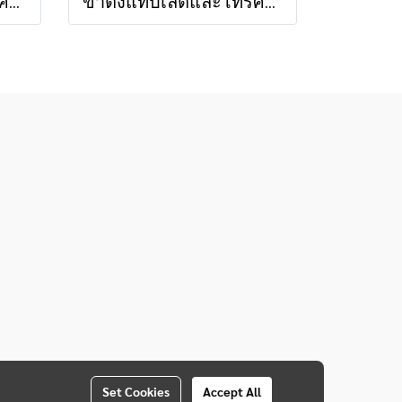
ขาตั้งแท็บเล็ตและโทรศัพท์มือถือ แบบคอหงส์ US-5115WF
ขาตั้งแท็บเล็ตและโทรศัพท์มือถือ แบบเสาตรง US-5006W
Set Cookies
Accept All