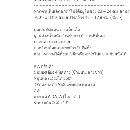
--------------------------------------------------------------
หากตัวแท็บเล็ตลูกค้าไม่ได้อยู่ในช่วง 20
7001-U ปรับขยายสปริงกว้าง 13 ~ 17.8 ซม. (450.-)
คุณสมบัติแท่นวางแท็บเล็ต
ฐานถ่วงน้ำหนักสำหรับการทำงานที่มั่นคง
ถอดและประกอบง่าย
มาพร้อมน็อตและพุกสำหรับติดตั้ง
สามารถวางได้ทั้งบนโต๊ะหรือจะนำไปแขวนกับผนังได้
สเปคสินค้า
มุมมองเอียง 4 ทิศทาง (ซ้ายบน, ล่างขวา)
หมุนและเอียงได้ 360º
วัสดุพลาสติก ABS แข็งแรง ทนทาน
สีดำ
แบรนด์ AIDATA (ไอดาต้า)
รับประกันสินค้า 1 ปี