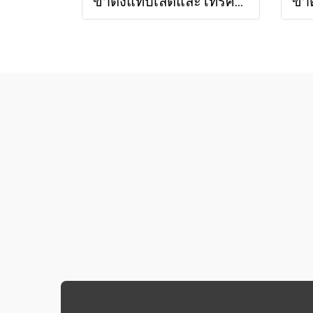
ขาตั้งแท็บเล็ตและโทรศัพท์มือถือ แบบขาแฉก US-5009B