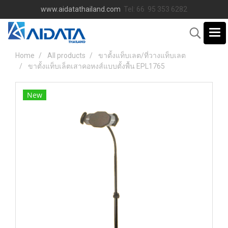
www.aidatathailand.com
Tel: 66 95 353 6282
Home
All products
ขาตั้งแท็บเลต/ที่วางแท็บเลต
ขาตั้งแท็บเล็ตเสาคอหงส์แบบตั้งพื้น EPL1765
New