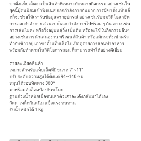
ขาตั้งแท็บเล็ตจะเป็นสินค้าที่เหมาะกับหลายกิจกรรม อย่างเช่นใน
ยุคนี้ผู้คนนิยมเข้าฟิตเนส ออกกำลังกายกันมาก การมีขาตั้งแท็บเล็
ตก็จะช่วยให้เรารับข้อมูลจากอุปกรณ์ อย่างเช่นรับชมวิดีโอสาธิต
การออกกำลังกาย ส่วนเราก็ออกกำลังกายไปพร้อม ๆ กัน อย่างเช่น
การเล่นโยคะ หรือวิ่งอยู่บนลู่วิ่ง เป็นต้น หรือจะใช้ในกิจกรรมอื่นๆ
อย่างเช่นการนำเสนองาน พรีเซนต์สินค้า หรือแม้กระทั่งเข้าครัว
ทำกับข้าวอยู่ เอาขาตั้งแท็บเล็ตไปเปิดดูรายการสอนทำอาหาร
พร้อมกับทำตามในวิดีโอการสอน ก็สามารถทำได้อย่างดีเยี่ยม
รายละเอียดสินค้า
เหมาะสำหรับแท็บเล็ตที่มีขนาด 7”~11”
ปรับระดับความสูงได้ตั้งแต่ 94~140 ซม.
หมุนได้รอบทิศทาง 360º
มาพร้อมตัวล็อคป้องกันขโมย
ฐานถ่วงน้ำหนักเมื่อชนเสาตัวเสาจะเด้งกลับมาได้เอง
วัสดุ: เหล็กกันสนิม แข็งแรง ทนทาน
รับน้ำหนักได้ 1 Kg.