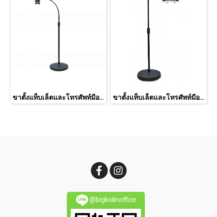
ขาตั้งแท็บเล็ตและโทรศัพท์มือถือ แบบคอหงส์ US-5115WF
ขาตั้งแท็บเล็ตและโทรศัพท์มือถือ แบบเสาโค้ง US-5007W
@bigkidinoffice