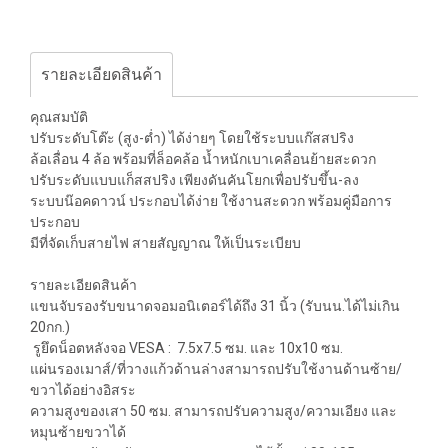
รายละเอียดสินค้า
คุณสมบัติ
ปรับระดับโต๊ะ (สูง-ต่ำ) ได้ง่ายๆ โดยใช้ระบบแก๊สสปริง
ล้อเลื่อน 4 ล้อ พร้อมที่ล็อคล้อ น้ำหนักเบาเคลื่อนย้ายสะดวก
ปรับระดับแบบแก็สสปริง เพียงดันคันโยกเพื่อปรับขึ้น-ลง
ระบบน๊อคดาวน์ ประกอบได้ง่าย ใช้งานสะดวก พร้อมคู่มือการ
ประกอบ
มีที่จัดเก็บสายไฟ สายสัญญาณ ให้เป็นระเบียบ
รายละเอียดสินค้า
แขนจับรองรับขนาดจอมอนิเตอร์ได้ถึง 31 นิ้ว (รับนน.ได้ไม่เกิน
20กก.)
รูยึดน็อตหลังจอ VESA : 7.5x7.5 ซม. และ 10x10 ซม.
แผ่นรองเมาส์/ที่วางแก้วด้านล่างสามารถปรับใช้งานด้านซ้าย/
ขวาได้อย่างอิสระ
ความสูงของเสา 50 ซม. สามารถปรับความสูง/ความเอียง และ
หมุนซ้ายขวาได้