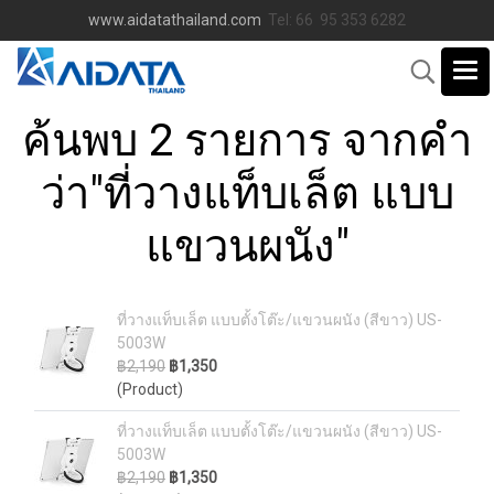
www.aidatathailand.com
Tel: 66 95 353 6282
ค้นพบ 2 รายการ จากคำ
ว่า"ที่วางแท็บเล็ต แบบ
แขวนผนัง"
ที่วางแท็บเล็ต แบบตั้งโต๊ะ/แขวนผนัง (สีขาว) US-
5003W
฿2,190
฿1,350
(Product)
ที่วางแท็บเล็ต แบบตั้งโต๊ะ/แขวนผนัง (สีขาว) US-
5003W
฿2,190
฿1,350